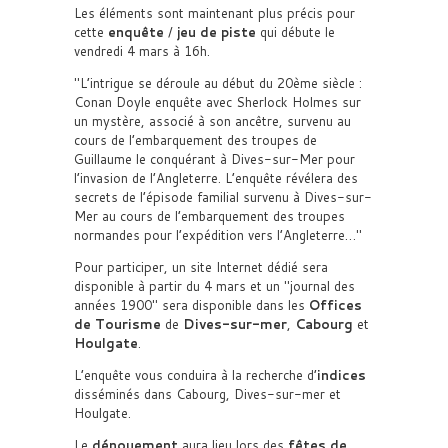
Les éléments sont maintenant plus précis pour
cette
enquête
/
jeu de piste
qui débute le
vendredi 4 mars à 16h.
L’intrigue se déroule au début du 20ème siècle :
Conan Doyle enquête avec Sherlock Holmes sur
un mystère, associé à son ancêtre, survenu au
cours de l’embarquement des troupes de
Guillaume le conquérant à Dives-sur-Mer pour
l’invasion de l’Angleterre. L’enquête révélera des
secrets de l’épisode familial survenu à Dives-sur-
Mer au cours de l’embarquement des troupes
normandes pour l’expédition vers l’Angleterre…
Pour participer, un site Internet dédié sera
disponible à partir du 4 mars et un
journal des
années 1900
sera disponible dans les
Offices
de Tourisme
de
Dives-sur-mer
,
Cabourg
et
Houlgate
.
L’enquête vous conduira à la recherche d’
indices
disséminés dans Cabourg, Dives-sur-mer et
Houlgate.
Le
dénouement
aura lieu lors des
fêtes de