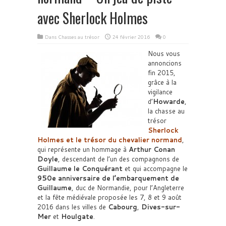
avec Sherlock Holmes
Dans
Chasses au trésor
24 février 2016
0
Nous vous
annoncions
fin 2015,
grâce à la
vigilance
d’
Howarde
,
la chasse au
trésor
Sherlock
Holmes et le trésor du chevalier normand
,
qui représente un hommage à
Arthur Conan
Doyle
, descendant de l’un des compagnons de
Guillaume le Conquérant
et qui accompagne le
950e anniversaire de l’embarquement de
Guillaume
, duc de Normandie, pour l’Angleterre
et la fête médiévale proposée les 7, 8 et 9 août
2016 dans les villes de
Cabourg
,
Dives-sur-
Mer
et
Houlgate
.