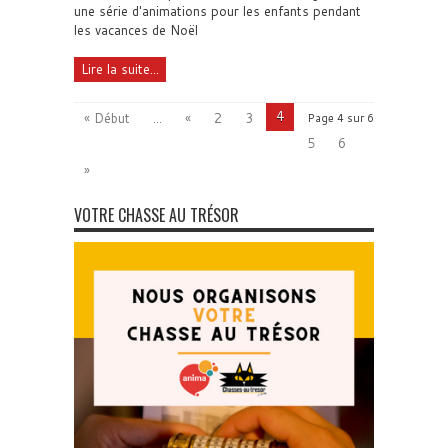
une série d'animations pour les enfants pendant
les vacances de Noël
Lire la suite...
4
« Début
...
«
2
3
Page 4 sur 6
5
6
»
VOTRE CHASSE AU TRÉSOR