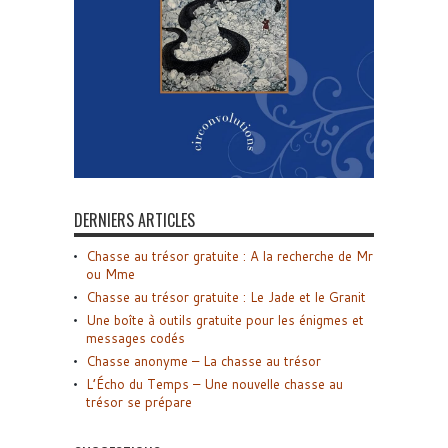
DERNIERS ARTICLES
Chasse au trésor gratuite : A la recherche de Mr
ou Mme
Chasse au trésor gratuite : Le Jade et le Granit
Une boîte à outils gratuite pour les énigmes et
messages codés
Chasse anonyme – La chasse au trésor
L’Écho du Temps – Une nouvelle chasse au
trésor se prépare