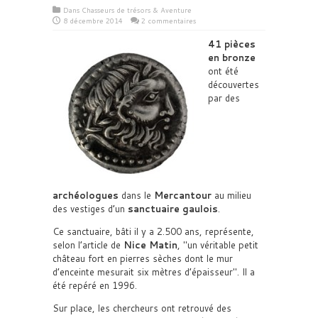
Dans
Chasseurs de trésors & Aventure
8 décembre 2014
2 commentaires
41 pièces
en bronze
ont été
découvertes
par des
archéologues
dans le
Mercantour
au milieu
des vestiges d’un
sanctuaire gaulois
.
Ce sanctuaire, bâti il y a 2.500 ans, représente,
selon l’article de
Nice Matin
,
un véritable petit
château fort en pierres sèches dont le mur
d’enceinte mesurait six mètres d’épaisseur
. Il a
été repéré en 1996.
Sur place, les chercheurs ont retrouvé des