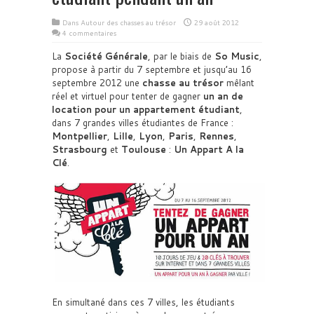
Dans
Autour des chasses au trésor
29 août 2012
4 commentaires
La
Société Générale
, par le biais de
So Music
,
propose à partir du 7 septembre et jusqu’au 16
septembre 2012 une
chasse au trésor
mêlant
réel et virtuel pour tenter de gagner
un an de
location pour un appartement étudiant
,
dans 7 grandes villes étudiantes de France :
Montpellier
,
Lille
,
Lyon
,
Paris
,
Rennes
,
Strasbourg
et
Toulouse
:
Un Appart A la
Clé
.
En simultané dans ces 7 villes, les étudiants