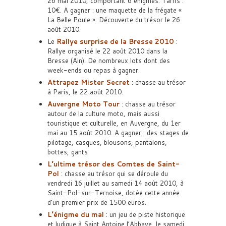
26 mai 2010, comportant 6 énigmes. Tarifs :
10€. A gagner : une maquette de la frégate «
La Belle Poule ». Découverte du trésor le 26
août 2010.
Le
Rallye surprise de la Bresse 2010
:
Rallye organisé le 22 août 2010 dans la
Bresse (Ain). De nombreux lots dont des
week-ends ou repas à gagner.
Attrapez Mister Secret
: chasse au trésor
à Paris, le 22 août 2010.
Auvergne Moto Tour
: chasse au trésor
autour de la culture moto, mais aussi
touristique et culturelle, en Auvergne, du 1er
mai au 15 août 2010. A gagner : des stages de
pilotage, casques, blousons, pantalons,
bottes, gants
L’ultime trésor des Comtes de Saint-
Pol
: chasse au trésor qui se déroule du
vendredi 16 juillet au samedi 14 août 2010, à
Saint-Pol-sur-Ternoise, dotée cette année
d’un premier prix de 1500 euros.
L’énigme du mal
: un jeu de piste historique
et ludique à Saint Antoine l’Abbaye, le samedi