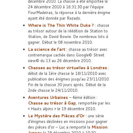
décembre 2010. La chasse a été emportée le
24 décembre 2010 à 16:31:30 par l’équipe
FourMadeiraz, la réponse à la dernière énigme
ayant été donnée par Razado.
Where is The Thin White Duke ?
: chasse
au trésor autour de la réédition de Station to
Station, de David Bowie. De nombreux lots à
gagner. Début le 08 novembre 2010.
La science de l’art
: chasse au trésor avec
contremarque cachée dans Google© Street
view© du 13 au 26 décembre 2010.
Chasses au trésor virtuelles à Londres
:
début de la 1ère chasse le 18/11/2010 avec
publication des énigmes jusqu’au 23/11/2010.
Fin de la chasse 30 jours après. Début de la
2nde chasse le 24/11/2010.
Aventures Urbaines
– 4ème édition :
Chasse au trésor à Gap
, remportée par les
« Hauts alpins » le 19 décembre 2010.
Le Mystère des Pièces d’Or
: une série
d’énigmes déclinées en missions pour gagner
des pièces d’or – Luc a remporté la
Mission
Juneau
le 19 décembre 2010 à 10:20.