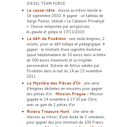
DIESEL TEAM FORCE.
Le casse-tête
: chasse au trésor lancée le
16 septembre 2010. A gagner : un tableau de
Serge Pastor, intitulé « Le Cabanon Provençal
». Chasse remportée par jerrypiccolo,
le_glaude et golipe le 17/11/2010.
Le défi de Poséïdon
: une seule énigmes, 2
visuels, pour un défi ludique et pédagogique. A
gagner : le montant d’une cagnotte évolutive
(ajout hebdomadaire de 10 euros dans la limite
de 500 euros maximum) et un trophée
personnalisé. Victoire de Artrus validée par
Poséïdon dans la nuit du 14 au 15 novembre
2011.
Le Mystère des Pièces d’Or
: une série
d’énigmes déclinées en missions pour gagner
des pièces d’or :
Mission Prague
– Mission
gagnée le 14 novembre à 17:30 par Chris,
avec un gain de 2 pièces d’or.
Riviera Treasure Hunt
: Une série de
chasses au trésor, d’une durée de 2 semaines,
pour gagner des prix minimum de 100 Francs