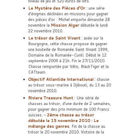
niveau de jeu et 520 euros de lots.
Le Mystère des Pièces d’Or
: une série
d’énigmes déclinées en missions pour gagner
des pièces d’or : Michel emporte dimanche 28
novembre la
Mission Alger
débutée le lundi
22 novembre 2010.
Le trésor de Saint Vivant
: axée sur la
Bourgogne, cette chasse propose de gagner
une bouteille de Romanée Saint Vivant 1999,
Domaine de la Romanée-Conti. Début le 12
septembre 2009 à 21h. Fin le 27/11/2010.
Chasse remportée par Véto, BlackTiger et la
CATteam.
Objectif Atlantide International
: chasse
au trésor sous-marine à Djibouti, du 13 au 20
novembre 2010.
Riviera Treasure Hunt
: Une série de
chasses au trésor, d’une durée de 2 semaines,
pour gagner des prix minimum de 100 Francs
suisses. –
2ème chasse au trésor
débutée le 15 novembre 2010 : Le
mélange des genres
. Fin de la chasse au
trésor le 20 novembre 2010. Victoire de la