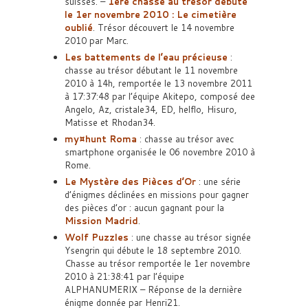
suisses. –
1ère chasse au trésor débuté
le 1er novembre 2010 : Le cimetière
oublié
. Trésor découvert le 14 novembre
2010 par Marc.
Les battements de l’eau précieuse
:
chasse au trésor débutant le 11 novembre
2010 à 14h, remportée le 13 novembre 2011
à 17:37:48 par l’équipe Akitepo, composé dee
Angelo, Az, cristale34, ED, helflo, Hisuro,
Matisse et Rhodan34.
my¤hunt Roma
: chasse au trésor avec
smartphone organisée le 06 novembre 2010 à
Rome.
Le Mystère des Pièces d’Or
: une série
d’énigmes déclinées en missions pour gagner
des pièces d’or : aucun gagnant pour la
Mission Madrid
.
Wolf Puzzles
: une chasse au trésor signée
Ysengrin qui débute le 18 septembre 2010.
Chasse au trésor remportée le 1er novembre
2010 à 21:38:41 par l’équipe
ALPHANUMERIX – Réponse de la dernière
énigme donnée par Henri21.