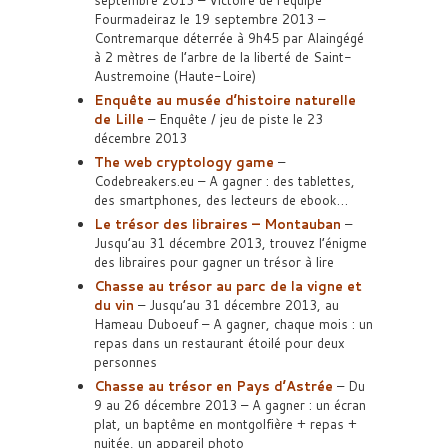
septembre 2013 – Victoire de l’équipe
Fourmadeiraz le 19 septembre 2013 –
Contremarque déterrée à 9h45 par Alaingégé
à 2 mètres de l’arbre de la liberté de Saint-
Austremoine (Haute-Loire)
Enquête au musée d’histoire naturelle
de Lille
– Enquête / jeu de piste le 23
décembre 2013
The web cryptology game
–
Codebreakers.eu – A gagner : des tablettes,
des smartphones, des lecteurs de ebook…
Le trésor des libraires – Montauban
–
Jusqu’au 31 décembre 2013, trouvez l’énigme
des libraires pour gagner un trésor à lire
Chasse au trésor au parc de la vigne et
du vin
– Jusqu’au 31 décembre 2013, au
Hameau Duboeuf – A gagner, chaque mois : un
repas dans un restaurant étoilé pour deux
personnes
Chasse au trésor en Pays d’Astrée
– Du
9 au 26 décembre 2013 – A gagner : un écran
plat, un baptême en montgolfière + repas +
nuitée, un appareil photo