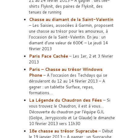
21 au 24 février 2013 – A gagner : des tee-
shirts Flyknit, des paires de Flyknit, des
tenues de running
Chasse au diamant de la Saint-Valentin
– Les Saisies, associées à Garmin, proposent
une chasse au trésor pour les amoureux, à
l’occasion de la Saint-Valentin. En jeu : un
diamant d’une valeur de 600€ – Le jeudi 14
février 2013
Paris Face Cachée
– Les 1er, 2 et 3 février
2013
Paris – Chasse au trésor Windows
Phone
– A l’occasion des Techdays qui se
dérouleront du 12 au 14 février 2013 – A
gagner : un tablette Surface, repas,
formations…
La Légende du Chaudron des Fées
– Si
vous trouvez le Chaudron, il est à vous…
Découverte du chaudron par l’équipe GJL
(Golipe, Jerrypiccolo et Le Glaude) le dimanche
10 février 2013 vers 11h30
18e chasse au trésor Supracube
– Début
le 19 janvier 2013 – A gagner : un Supracube