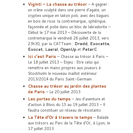
Viginti – La chasse au trésor
– A gagner :
un crâne sculpté dans une pierre d’agate, un
cryptex unique en laiton poli, avec des bagues
en bois de rose. la contremarque, sphérique,
façonnée et polie dans un bloc de labradorite –
Début le 17 mai 2013 – Découverte de la
contremarque le vendredi 26 juillet 2013, vers
23h30, par la CATTeam :
Dredd
,
Exocette
,
Exocet
,
Laeral
,
OpenUp
et
PeterC
Ici c’est Paris
– Chasse au trésor à Paris –
Le 18 juillet 2013 – Enjeu : Etre celui qui
remettra en mains propres aux joueurs à
Stockholm le nouveau maillot extérieur
2013/2014 du Paris Saint-Germain
Chasse au trésor au jardin des plantes
de Paris
– Le 20 juillet 2013
Les portes du temps
– Jeu d’aventure et
d’action à Blois du 15 au 19 juillet 2013 – Il
faudra constituer un réseau de résistants
La Tête d’Or à travers le temps
– Balade
aux trésors au Parc de la Tête d’Or, à Lyon, le
17 juillet 2013